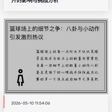
升的影响与挑战分析
2026-05-10 11:54:06