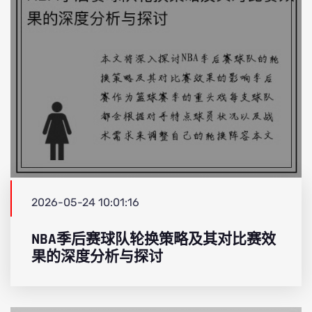
2026-05-24 10:01:16
NBA季后赛球队轮换策略及其对比赛效
果的深度分析与探讨