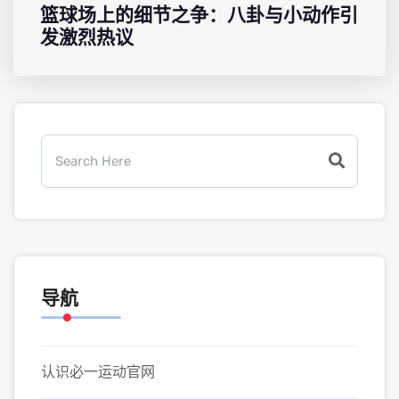
篮球场上的细节之争：八卦与小动作引
发激烈热议
导航
认识必一运动官网