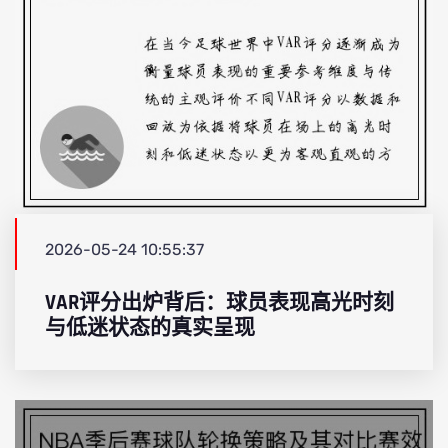
2026-05-24 10:55:37
VAR评分出炉背后：球员表现高光时刻
与低迷状态的真实呈现