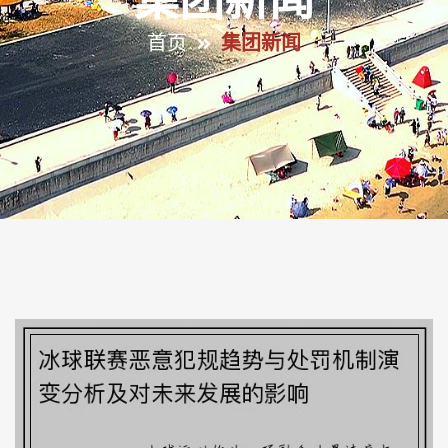
集团新闻
首页
集团新闻