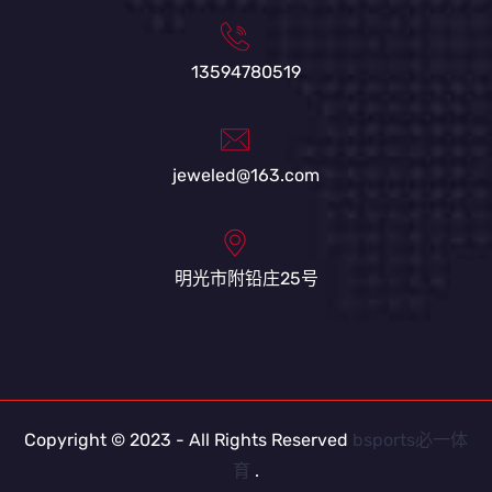
13594780519
jeweled@163.com
明光市附铅庄25号
Copyright © 2023 - All Rights Reserved
bsports必一体
育
.