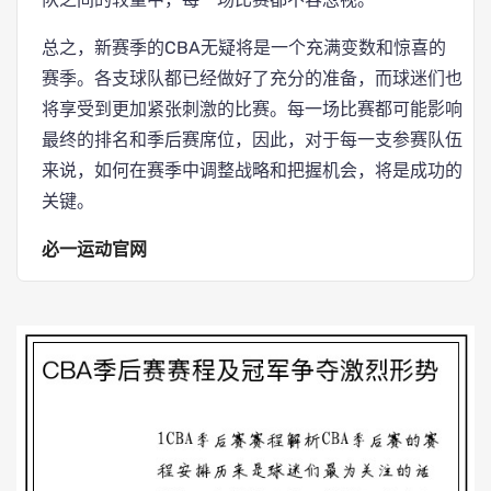
总之，新赛季的CBA无疑将是一个充满变数和惊喜的
赛季。各支球队都已经做好了充分的准备，而球迷们也
将享受到更加紧张刺激的比赛。每一场比赛都可能影响
最终的排名和季后赛席位，因此，对于每一支参赛队伍
来说，如何在赛季中调整战略和把握机会，将是成功的
关键。
必一运动官网