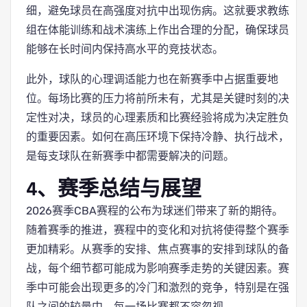
细，避免球员在高强度对抗中出现伤病。这就要求教练
组在体能训练和战术演练上作出合理的分配，确保球员
能够在长时间内保持高水平的竞技状态。
此外，球队的心理调适能力也在新赛季中占据重要地
位。每场比赛的压力将前所未有，尤其是关键时刻的决
定性对决，球员的心理素质和比赛经验将成为决定胜负
的重要因素。如何在高压环境下保持冷静、执行战术，
是每支球队在新赛季中都需要解决的问题。
4、赛季总结与展望
2026赛季CBA赛程的公布为球迷们带来了新的期待。
随着赛季的推进，赛程中的变化和对抗将使得整个赛季
更加精彩。从赛季的安排、焦点赛事的安排到球队的备
战，每个细节都可能成为影响赛季走势的关键因素。赛
季中可能会出现更多的冷门和激烈的竞争，特别是在强
队之间的较量中，每一场比赛都不容忽视。