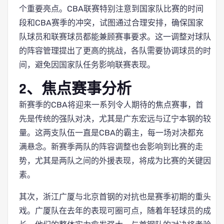
个重要亮点。CBA联赛特别注意到国家队比赛的时间
段和CBA赛季的冲突，试图通过合理安排，确保国家
队球员和联赛球员都能兼顾赛事要求。这一调整对球队
的阵容管理提出了更高的挑战，各队需要协调球员的时
间，避免因国家队任务影响联赛表现。
2、焦点赛事分析
新赛季的CBA将迎来一系列令人期待的焦点赛事，首
先是传统的强队对决，尤其是广东宏远与辽宁本钢的较
量。这两支队伍一直是CBA的霸主，每一场对决都充
满悬念。新赛季两队的阵容调整也会影响到比赛的走
势，尤其是两队之间的外援表现，将成为比赛的关键因
素。
其次，浙江广厦与北京首钢的对抗也是赛季初期的重头
戏。广厦队在去年的表现可圈可点，随着年轻球员的成