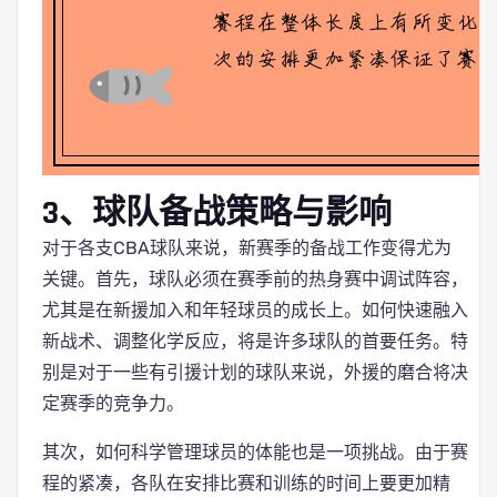
3、球队备战策略与影响
对于各支CBA球队来说，新赛季的备战工作变得尤为
关键。首先，球队必须在赛季前的热身赛中调试阵容，
尤其是在新援加入和年轻球员的成长上。如何快速融入
新战术、调整化学反应，将是许多球队的首要任务。特
别是对于一些有引援计划的球队来说，外援的磨合将决
定赛季的竞争力。
其次，如何科学管理球员的体能也是一项挑战。由于赛
程的紧凑，各队在安排比赛和训练的时间上要更加精