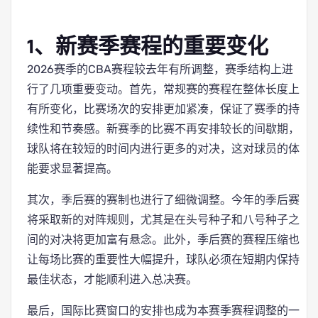
1、新赛季赛程的重要变化
2026赛季的CBA赛程较去年有所调整，赛季结构上进
行了几项重要变动。首先，常规赛的赛程在整体长度上
有所变化，比赛场次的安排更加紧凑，保证了赛季的持
续性和节奏感。新赛季的比赛不再安排较长的间歇期，
球队将在较短的时间内进行更多的对决，这对球员的体
能要求显著提高。
其次，季后赛的赛制也进行了细微调整。今年的季后赛
将采取新的对阵规则，尤其是在头号种子和八号种子之
间的对决将更加富有悬念。此外，季后赛的赛程压缩也
让每场比赛的重要性大幅提升，球队必须在短期内保持
最佳状态，才能顺利进入总决赛。
最后，国际比赛窗口的安排也成为本赛季赛程调整的一