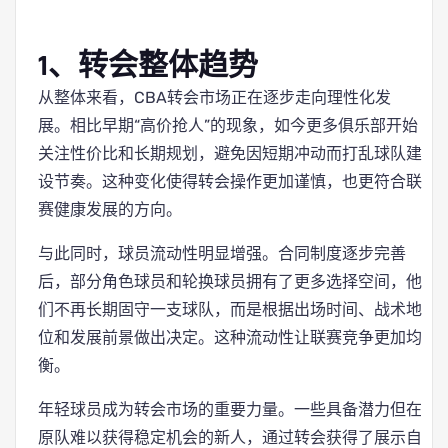
1、转会整体趋势
从整体来看，CBA转会市场正在逐步走向理性化发
展。相比早期“高价抢人”的现象，如今更多俱乐部开始
关注性价比和长期规划，避免因短期冲动而打乱球队建
设节奏。这种变化使得转会操作更加谨慎，也更符合联
赛健康发展的方向。
与此同时，球员流动性明显增强。合同制度逐步完善
后，部分角色球员和轮换球员拥有了更多选择空间，他
们不再长期固守一支球队，而是根据出场时间、战术地
位和发展前景做出决定。这种流动性让联赛竞争更加均
衡。
年轻球员成为转会市场的重要力量。一些具备潜力但在
原队难以获得稳定机会的新人，通过转会获得了展示自