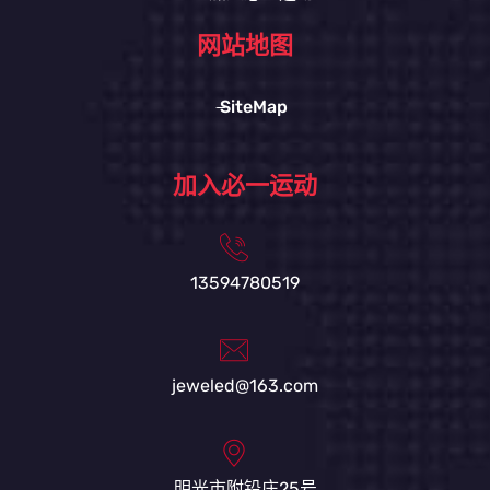
网站地图
SiteMap
加入必一运动
13594780519
jeweled@163.com
明光市附铅庄25号