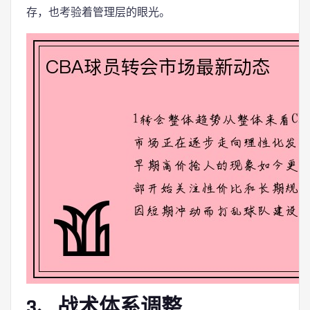
存，也考验着管理层的眼光。
3、战术体系调整