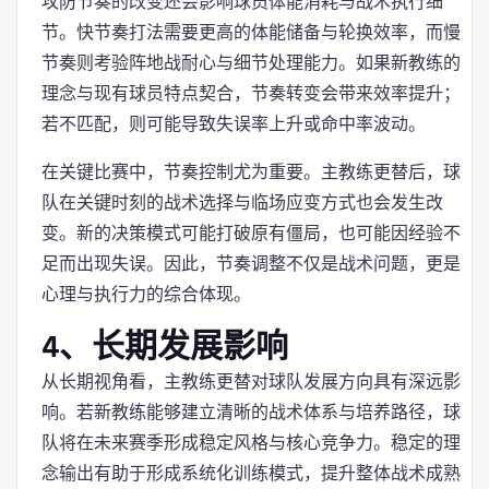
攻防节奏的改变还会影响球员体能消耗与战术执行细
节。快节奏打法需要更高的体能储备与轮换效率，而慢
节奏则考验阵地战耐心与细节处理能力。如果新教练的
理念与现有球员特点契合，节奏转变会带来效率提升；
若不匹配，则可能导致失误率上升或命中率波动。
在关键比赛中，节奏控制尤为重要。主教练更替后，球
队在关键时刻的战术选择与临场应变方式也会发生改
变。新的决策模式可能打破原有僵局，也可能因经验不
足而出现失误。因此，节奏调整不仅是战术问题，更是
心理与执行力的综合体现。
4、长期发展影响
从长期视角看，主教练更替对球队发展方向具有深远影
响。若新教练能够建立清晰的战术体系与培养路径，球
队将在未来赛季形成稳定风格与核心竞争力。稳定的理
念输出有助于形成系统化训练模式，提升整体战术成熟