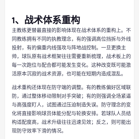
1、战术体系重构
主教练更替最直接的影响体现在战术体系的重构上。不
同教练拥有不同的执教理念，有的强调高位挡拆与外线
投射，有的偏重内线强攻与阵地战控制。一旦更换主
帅，球队原有战术框架往往需要重新梳理，战术板上的
每一次跑位与配合都可能发生变化。这种改变既可能激
活原本沉寂的战术资源，也可能在短期内造成混乱。
战术重构还体现在防守端的调整。有的教练偏好区域联
防，通过整体移动限制对手突破；有的则强调全场紧逼
与高强度盯人，试图通过压迫制造失误。防守理念的变
化将直接影响球员体能分配与轮换安排。若球队人员结
构适配度高，战术升级往往迅速见效；反之，则可能出
现防守效率下滑的情况。