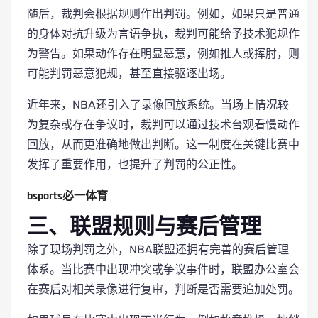
随后，裁判会根据规则作出判罚。例如，如果只是普通
的身体对抗升级为言语争执，裁判可能给予技术犯规作
为警告。如果动作存在明显恶意，例如推人或挥肘，则
可能判罚恶意犯规，甚至直接驱逐出场。
近年来，NBA还引入了录像回放系统。当场上情况较
为复杂或存在争议时，裁判可以通过技术台观看慢动作
回放，从而更准确地做出判断。这一制度在关键比赛中
发挥了重要作用，也提升了判罚的公正性。
bsports必一体育
三、联盟规则与赛后管理
除了现场判罚之外，NBA联盟还拥有完善的赛后管理
体系。当比赛中出现冲突或争议事件时，联盟办公室会
在赛后对相关录像进行复审，判断是否需要追加处罚。