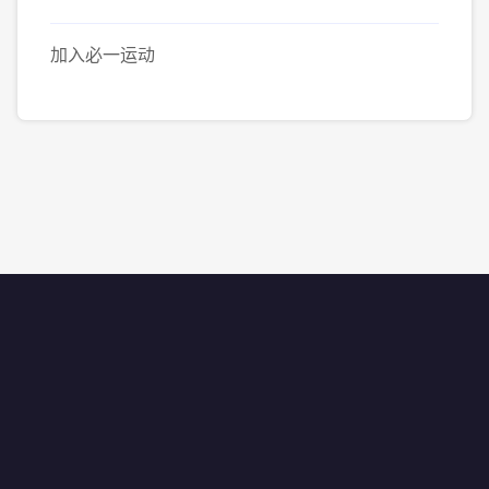
加入必一运动