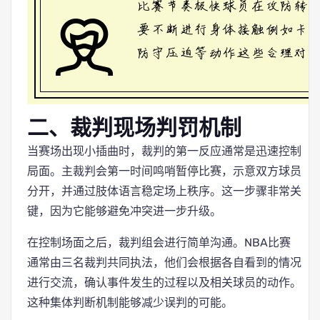
二、裁判现场判罚机制
当赛场出现小插曲时，裁判的第一反应通常是迅速控制
局面。主裁判会第一时间鸣哨暂停比赛，示意双方球员
分开，并通过肢体语言稳定场上秩序。这一步骤非常关
键，因为它能够避免冲突进一步升级。
在控制场面之后，裁判组会进行简单沟通。NBA比赛
通常由三名裁判共同执法，他们会根据各自看到的情况
进行交流，确认事件发生的过程以及相关球员的动作。
这种集体判断机制能够减少误判的可能。