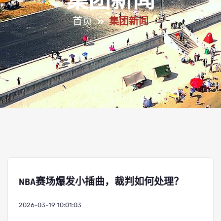
集团新闻
首页
集团新闻
NBA赛场爆发小插曲，裁判如何处理？
2026-03-19 10:01:03