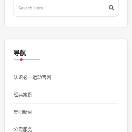
导航
认识必一运动官网
经典案例
集团新闻
公司服务