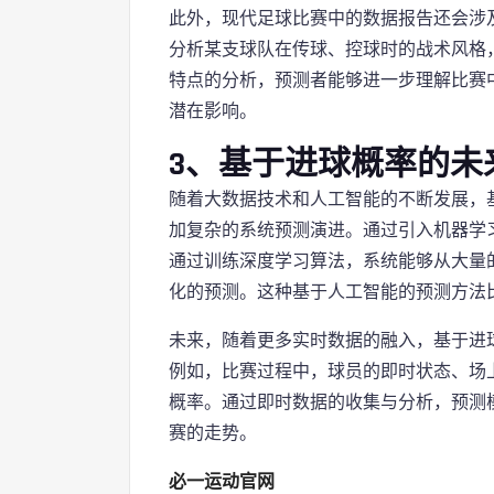
此外，现代足球比赛中的数据报告还会涉
分析某支球队在传球、控球时的战术风格
特点的分析，预测者能够进一步理解比赛
潜在影响。
3、基于进球概率的未
随着大数据技术和人工智能的不断发展，
加复杂的系统预测演进。通过引入机器学
通过训练深度学习算法，系统能够从大量
化的预测。这种基于人工智能的预测方法比
未来，随着更多实时数据的融入，基于进
例如，比赛过程中，球员的即时状态、场
概率。通过即时数据的收集与分析，预测
赛的走势。
必一运动官网