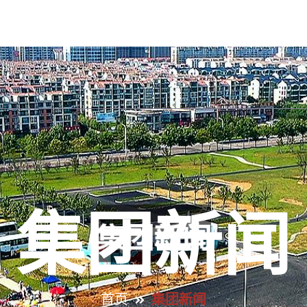
公司首页
认识必一运动官网
经典案例
集
集团新闻
首页
集团新闻