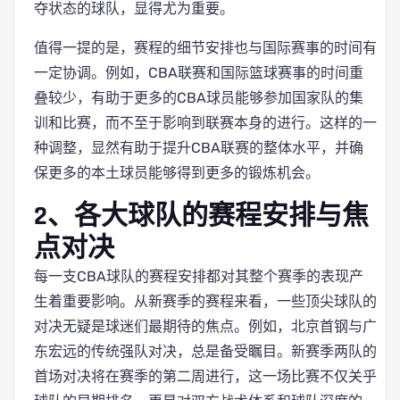
夺状态的球队，显得尤为重要。
值得一提的是，赛程的细节安排也与国际赛事的时间有
一定协调。例如，CBA联赛和国际篮球赛事的时间重
叠较少，有助于更多的CBA球员能够参加国家队的集
训和比赛，而不至于影响到联赛本身的进行。这样的一
种调整，显然有助于提升CBA联赛的整体水平，并确
保更多的本土球员能够得到更多的锻炼机会。
2、各大球队的赛程安排与焦
点对决
每一支CBA球队的赛程安排都对其整个赛季的表现产
生着重要影响。从新赛季的赛程来看，一些顶尖球队的
对决无疑是球迷们最期待的焦点。例如，北京首钢与广
东宏远的传统强队对决，总是备受瞩目。新赛季两队的
首场对决将在赛季的第二周进行，这一场比赛不仅关乎