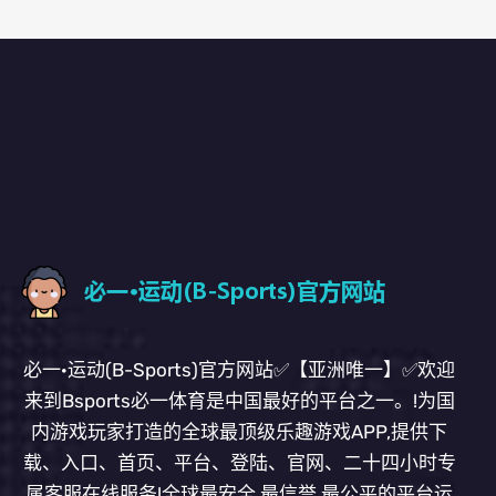
必一·运动(B-Sports)官方网站✅【亚洲唯一】✅欢迎
来到Bsports必一体育是中国最好的平台之一。!为国
内游戏玩家打造的全球最顶级乐趣游戏APP,提供下
载、入口、首页、平台、登陆、官网、二十四小时专
属客服在线服务!全球最安全,最信誉,最公平的平台运