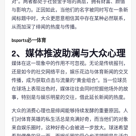
对”。两者都处于社会金字塔的高层，拥有财富、颜值
与影响力。正因如此，当他们的名字被同时写在一条新
闻标题中时，大众更愿意相信其中存在某种必然联系，
从而加深了绯闻的热度与传播。
bsports必一体育
2、媒体推波助澜与大众心理
媒体在这一现象中的作用不可忽视。无论是传统报刊，
还是如今的社交网络平台，娱乐花边与体育新闻的交叉
传播，成为获取点击与流量的“黄金组合”。当一位球员
在球场上表现出色时，媒体往往会同时挖掘他场外的故
事，特别是与娱乐明星的交往，借此延长新闻的热度。
大众的消费心理也是绯闻能够持续发酵的重要原因。人
们对体育英雄的私生活总是充满好奇，而当他们的对象
来自娱乐圈时，这种好奇心会被进一步放大。球迷希望