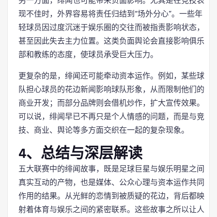
另一方面，绯闻也可能带来负面影响。尤其是在竞技表
现不佳时，外界容易将责任归结到“场外分心”。一些年
轻球员因过度沉迷于娱乐圈的交往而被指责影响状态，
甚至因此失去主力位置。这类负面舆论会直接影响俱乐
部和教练的态度，使球员承受巨大压力。
更复杂的是，绯闻还可能牵动资本运作。例如，某些球
队担心球员的花边新闻影响球队形象，从而限制他们的
商业开发；而部分品牌则会借机炒作，扩大宣传效果。
可以说，绯闻早已不再只是个人情感的问题，而是与竞
技、商业、舆论等多方面交织在一起的复杂现象。
4、总结与深层解读
五大联赛中的绯闻故事，既是足球巨星与娱乐明星之间
真实互动的产物，也是媒体、公众心理与资本运作共同
作用的结果。从光鲜的恋情到被质疑的花边，背后都映
射着体育与娱乐之间的紧密联系。这些故事之所以让人