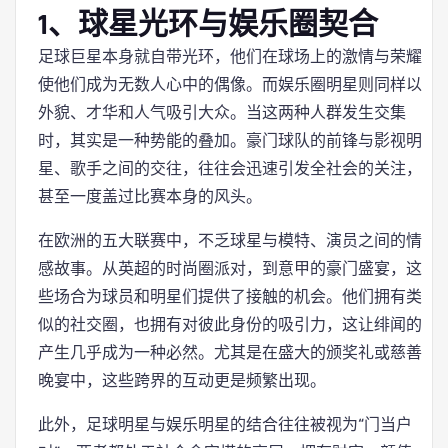
1、球星光环与娱乐圈契合
足球巨星本身就自带光环，他们在球场上的激情与荣耀
使他们成为无数人心中的偶像。而娱乐圈明星则同样以
外貌、才华和人气吸引大众。当这两种人群发生交集
时，其实是一种势能的叠加。豪门球队的前锋与影视明
星、歌手之间的交往，往往会迅速引发全社会的关注，
甚至一度盖过比赛本身的风头。
在欧洲的五大联赛中，不乏球星与模特、演员之间的情
感故事。从英超的时尚圈派对，到意甲的豪门盛宴，这
些场合为球员和明星们提供了接触的机会。他们拥有类
似的社交圈，也拥有对彼此身份的吸引力，这让绯闻的
产生几乎成为一种必然。尤其是在盛大的颁奖礼或慈善
晚宴中，这些跨界的互动更是频繁出现。
此外，足球明星与娱乐明星的结合往往被视为“门当户