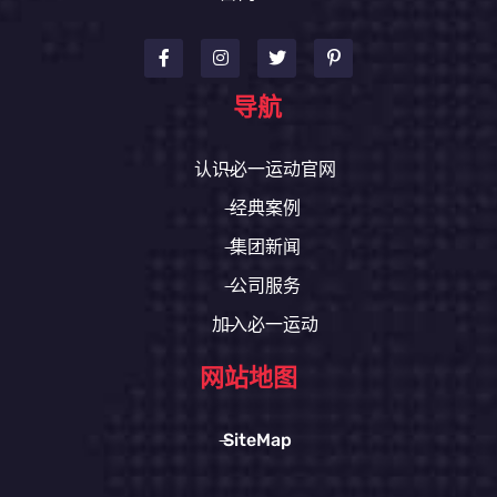
导航
认识必一运动官网
经典案例
集团新闻
公司服务
加入必一运动
网站地图
SiteMap