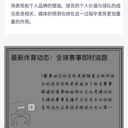
场表现和个人品牌的塑造。球员的个人价值与球队的成
功息息相关，媒体的预测也将在这一过程中发挥更加重
要的作用。