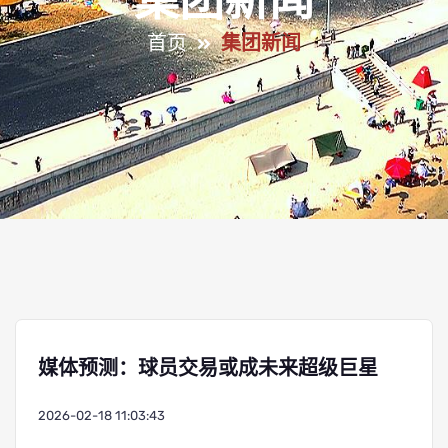
集团新闻
首页
集团新闻
媒体预测：球员交易或成未来超级巨星
2026-02-18 11:03:43