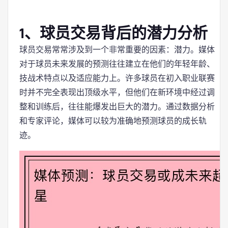
1、球员交易背后的潜力分析
球员交易常常涉及到一个非常重要的因素：潜力。媒体
对于球员未来发展的预测往往建立在他们的年轻年龄、
技战术特点以及适应能力上。许多球员在初入职业联赛
时并不完全表现出顶级水平，但他们在新环境中经过调
整和训练后，往往能爆发出巨大的潜力。通过数据分析
和专家评论，媒体可以较为准确地预测球员的成长轨
迹。