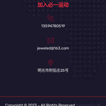
加入必一运动
13594780519
jeweled@163.com
明光市附铅庄25号
Copyright © 2023 - All Rights Reserved
bsports必一体