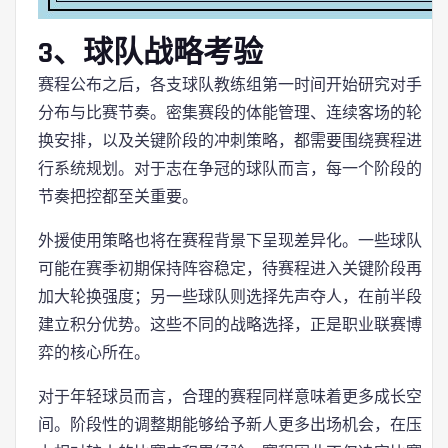
3、球队战略考验
赛程公布之后，各支球队教练组第一时间开始研究对手
分布与比赛节奏。密集赛段的体能管理、连续客场的轮
换安排，以及关键阶段的冲刺策略，都需要围绕赛程进
行系统规划。对于志在争冠的球队而言，每一个阶段的
节奏把控都至关重要。
外援使用策略也将在赛程背景下呈现差异化。一些球队
可能在赛季初期保持阵容稳定，待赛程进入关键阶段再
加大轮换强度；另一些球队则选择先声夺人，在前半段
建立积分优势。这些不同的战略选择，正是职业联赛博
弈的核心所在。
对于年轻球员而言，合理的赛程同样意味着更多成长空
间。阶段性的调整期能够给予新人更多出场机会，在压