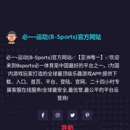
必一·运动(B-Sports)官方网站✅【亚洲唯一】✅欢迎
来到Bsports必一体育是中国最好的平台之一。!为国
内游戏玩家打造的全球最顶级乐趣游戏APP,提供下
载、入口、首页、平台、登陆、官网、二十四小时专
属客服在线服务!全球最安全,最信誉,最公平的平台运
营商!
导航