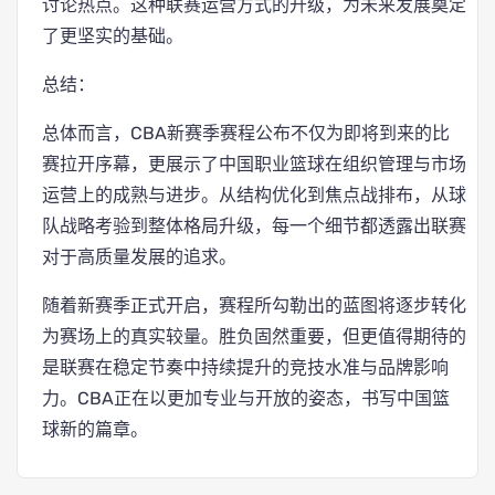
讨论热点。这种联赛运营方式的升级，为未来发展奠定
了更坚实的基础。
总结：
总体而言，CBA新赛季赛程公布不仅为即将到来的比
赛拉开序幕，更展示了中国职业篮球在组织管理与市场
运营上的成熟与进步。从结构优化到焦点战排布，从球
队战略考验到整体格局升级，每一个细节都透露出联赛
对于高质量发展的追求。
随着新赛季正式开启，赛程所勾勒出的蓝图将逐步转化
为赛场上的真实较量。胜负固然重要，但更值得期待的
是联赛在稳定节奏中持续提升的竞技水准与品牌影响
力。CBA正在以更加专业与开放的姿态，书写中国篮
球新的篇章。