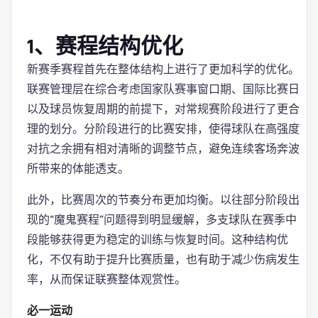
1、赛程结构优化
新赛季赛程首先在整体结构上进行了更加科学的优化。
联赛管理层在综合考虑国家队赛事窗口期、国际比赛日
以及球员恢复周期的前提下，对常规赛阶段进行了更合
理的划分。分阶段进行的比赛安排，使得球队在高强度
对抗之余拥有相对清晰的调整节点，避免连续客场奔波
所带来的体能透支。
此外，比赛周次的节奏分布更加均衡。以往部分阶段出
现的“魔鬼赛程”问题得到明显缓解，多支球队在赛季中
段能够获得更为稳定的训练与恢复时间。这种结构优
化，不仅有助于提升比赛质量，也有助于减少伤病发生
率，从而保证联赛整体观赏性。
必一运动