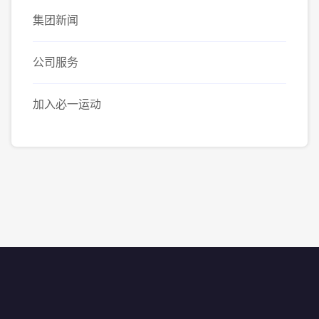
集团新闻
公司服务
加入必一运动